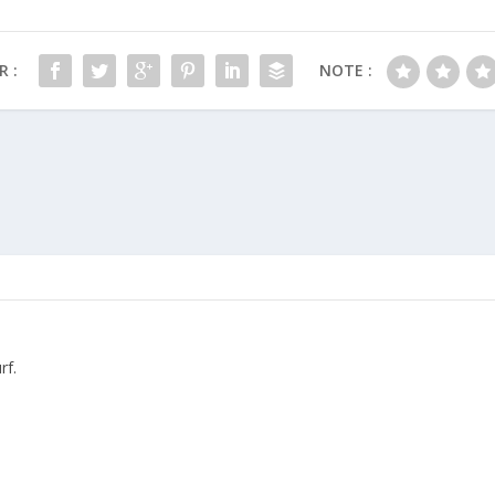
 :
NOTE :
rf.