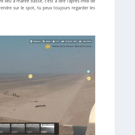
t lieu a marée basse, c’est à dire l’après-midi de
endre sur le spot, tu peux toujours regarder les