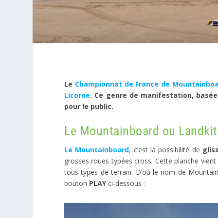
Le
Championnat de France de Mountainbo
Licorne
. Ce genre de manifestation, basée
pour le public.
Le Mountainboard ou Landkite
Le Mountainboard
, c’est la possibilité de
glis
grosses roues typées cross. Cette planche vient
tous types de terrain. D’où le nom de Mountainb
bouton
PLAY
ci-dessous :