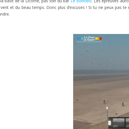
la base de la Licorne, pas loin du bar
Le Bonobo
. Les épreuves auron
ent et du beau temps. Donc plus d’excuses ! Si tu ne peux pas te r
andre.