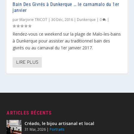
Bain Des Givrés à Dunkerque … le carnamalo du 1er
janvier
par
Marjorie TRICOT
|
30 Déc, 2016
|
Dunkerque
|
0
|
Rendez-vous ce weekend sur la plage de Malo-les-bains
à Dunkerque pour assister au traditionnel bain des
givrés ou au carnaval du 1er janvier 2017.
LIRE PLUS
ARTICLES RÉCENTS
Créado, le bijou artisanal et local
31 Mai, 2026
|
Portraits