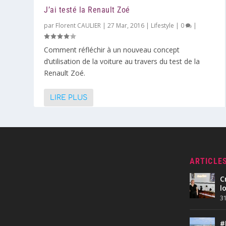
J’ai testé la Renault Zoé
par
Florent CAULIER
|
27 Mar, 2016
|
Lifestyle
|
0
|
Comment réfléchir à un nouveau concept
d’utilisation de la voiture au travers du test de la
Renault Zoé.
LIRE PLUS
ARTICLE
C
l
31
#