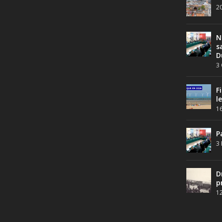
20
N
s
D
3 
F
l
16
P
3 
D
p
12