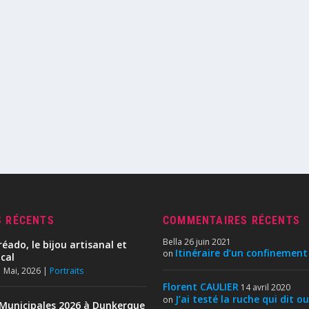
S RÉCENTS
COMMENTAIRES RÉCENTS
Bella
26 juin 2021
réado, le bijou artisanal et
Itinéraire d’un confinement
on
ocal
 Mai, 2026
|
Portraits
Florent CAULIER
14 avril 2020
J’ai testé la ruche qui dit ou
on
Municipales 2026 à Dunkerque