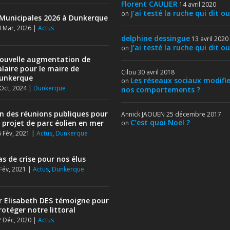
Florent CAULIER
14 avril 2020
J’ai testé la ruche qui dit ou
on
Municipales 2026 à Dunkerque
 Mar, 2026
|
Actus
delphine dessingue
13 avril 2020
J’ai testé la ruche qui dit ou
on
ouvelle augmentation de
alaire pour le maire de
Cilou
30 avril 2018
unkerque
Les réseaux sociaux modifie
on
Oct, 2024
|
Dunkerque
nos comportements ?
in des réunions publiques pour
Annick JAOUEN
25 décembre 2017
C’est quoi Noël ?
e projet de parc éolien en mer
on
 Fév, 2021
|
Actus
,
Dunkerque
as de crise pour nos élus
Fév, 2021
|
Actus
,
Dunkerque
r Elisabeth DES témoigne pour
rotéger notre littoral
 Déc, 2020
|
Actus