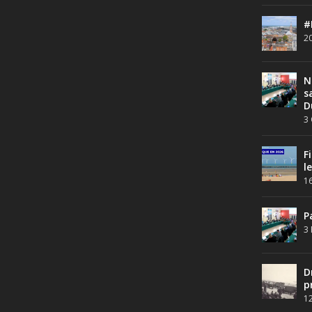
#
20
N
s
D
3 
F
l
16
P
3 
D
p
12