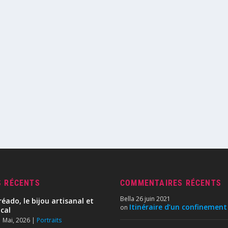
S RÉCENTS
COMMENTAIRES RÉCENTS
Bella
26 juin 2021
réado, le bijou artisanal et
Itinéraire d’un confinement
on
ocal
 Mai, 2026
|
Portraits