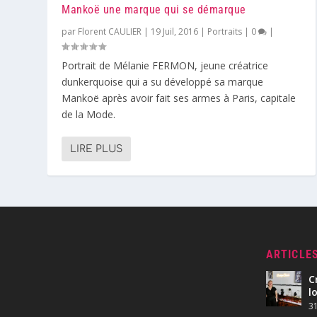
Mankoë une marque qui se démarque
par
Florent CAULIER
|
19 Juil, 2016
|
Portraits
|
0
|
Portrait de Mélanie FERMON, jeune créatrice
dunkerquoise qui a su développé sa marque
Mankoë après avoir fait ses armes à Paris, capitale
de la Mode.
LIRE PLUS
ARTICLE
C
l
31