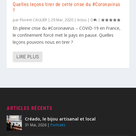
Quelles leçons tirer de cette crise du #Coronavirus
?
par
Florent CAULIER
|
29 Mar, 2020
|
Actus
|
0
|
En pleine crise du #Coronavirus – COVID-19 en France,
le confinement forcé met le pays en pause. Quelles
leçons pouvons nous en tirer ?
LIRE PLUS
ARTICLES RÉCENTS
Créado, le bijou artisanal et local
31 Mai, 2026
|
Portraits