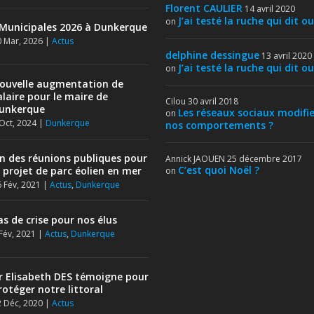
Florent CAULIER
14 avril 2020
J’ai testé la ruche qui dit ou
on
Municipales 2026 à Dunkerque
 Mar, 2026
|
Actus
delphine dessingue
13 avril 2020
J’ai testé la ruche qui dit ou
on
ouvelle augmentation de
alaire pour le maire de
Cilou
30 avril 2018
unkerque
Les réseaux sociaux modifie
on
Oct, 2024
|
Dunkerque
nos comportements ?
in des réunions publiques pour
Annick JAOUEN
25 décembre 2017
C’est quoi Noël ?
e projet de parc éolien en mer
on
 Fév, 2021
|
Actus
,
Dunkerque
as de crise pour nos élus
Fév, 2021
|
Actus
,
Dunkerque
r Elisabeth DES témoigne pour
rotéger notre littoral
 Déc, 2020
|
Actus