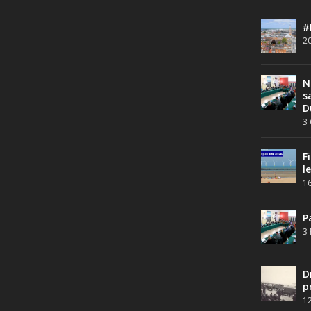
#
20
N
s
D
3 
F
l
16
P
3 
D
p
12