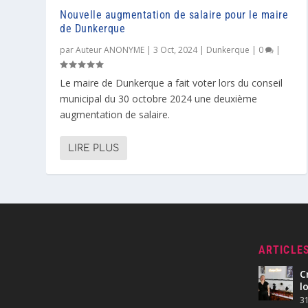
Nouvelle augmentation de salaire pour le maire
de Dunkerque
par
Auteur ANONYME
|
3 Oct, 2024
|
Dunkerque
|
0
|
Le maire de Dunkerque a fait voter lors du conseil
municipal du 30 octobre 2024 une deuxième
augmentation de salaire.
LIRE PLUS
ARTICLE
C
l
31