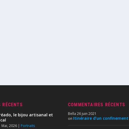
S RÉCENTS
COMMENTAIRES RÉCENTS
Bella
26 juin 2021
réado, le bijou artisanal et
Itinéraire d’un confinement
on
ocal
 Mai, 2026
|
Portraits