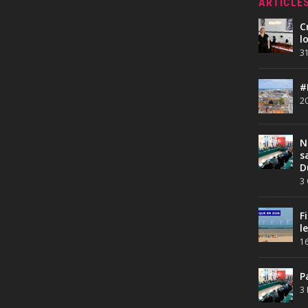
ARTICLE
C
l
31
#
20
N
s
D
3 
F
l
16
P
3 