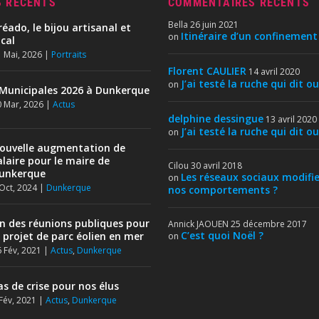
S RÉCENTS
COMMENTAIRES RÉCENTS
Bella
26 juin 2021
réado, le bijou artisanal et
Itinéraire d’un confinement
on
ocal
 Mai, 2026
|
Portraits
Florent CAULIER
14 avril 2020
J’ai testé la ruche qui dit ou
on
Municipales 2026 à Dunkerque
 Mar, 2026
|
Actus
delphine dessingue
13 avril 2020
J’ai testé la ruche qui dit ou
on
ouvelle augmentation de
alaire pour le maire de
Cilou
30 avril 2018
unkerque
Les réseaux sociaux modifie
on
Oct, 2024
|
Dunkerque
nos comportements ?
in des réunions publiques pour
Annick JAOUEN
25 décembre 2017
C’est quoi Noël ?
e projet de parc éolien en mer
on
 Fév, 2021
|
Actus
,
Dunkerque
as de crise pour nos élus
Fév, 2021
|
Actus
,
Dunkerque