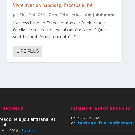
Vivre avec un handicap, l’accessibilité
par
Ticia MALLORY
|
7 Avr, 2016
|
Actus
|
0
|
L’accessibilité en France et dans le Dunkerquois.
Quelles sont les choses qui ont été faites ? Quels
sont les problèmes rencontrés ?
LIRE PLUS
S RÉCENTS
COMMENTAIRES RÉCENTS
Bella
26 juin 2021
réado, le bijou artisanal et
Itinéraire d’un confinement
on
ocal
 Mai, 2026
|
Portraits