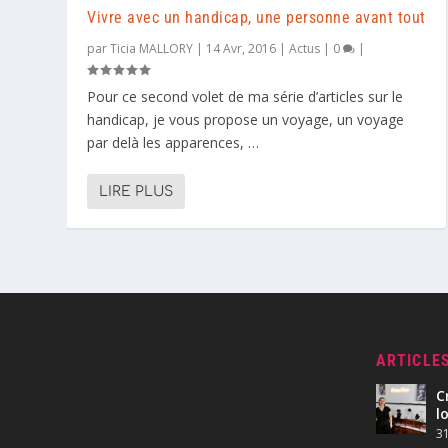
Vivre avec un handicap, une personne avant tout
par
Ticia MALLORY
|
14 Avr, 2016
|
Actus
|
0
|
Pour ce second volet de ma série d’articles sur le
handicap, je vous propose un voyage, un voyage
par delà les apparences, …
LIRE PLUS
ARTICLE
C
l
31