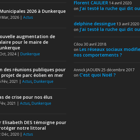
Florent CAULIER
14 avril 2020
J’ai testé la ruche qui dit ou
on
Municipales 2026 à Dunkerque
 Mar, 2026
|
Actus
delphine dessingue
13 avril 2020
J’ai testé la ruche qui dit ou
on
ouvelle augmentation de
alaire pour le maire de
Cilou
30 avril 2018
unkerque
Les réseaux sociaux modifie
on
Oct, 2024
|
Dunkerque
nos comportements ?
in des réunions publiques pour
Annick JAOUEN
25 décembre 2017
C’est quoi Noël ?
e projet de parc éolien en mer
on
 Fév, 2021
|
Actus
,
Dunkerque
as de crise pour nos élus
Fév, 2021
|
Actus
,
Dunkerque
r Elisabeth DES témoigne pour
rotéger notre littoral
 Déc, 2020
|
Actus