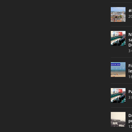
#
20
N
s
D
3 
F
l
16
P
3 
D
p
12