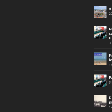
#
20
N
s
D
3 
F
l
16
P
3 
D
p
12