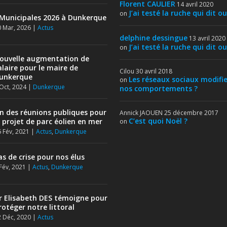
Florent CAULIER
14 avril 2020
J’ai testé la ruche qui dit ou
on
Municipales 2026 à Dunkerque
 Mar, 2026
|
Actus
delphine dessingue
13 avril 2020
J’ai testé la ruche qui dit ou
on
ouvelle augmentation de
alaire pour le maire de
Cilou
30 avril 2018
unkerque
Les réseaux sociaux modifie
on
Oct, 2024
|
Dunkerque
nos comportements ?
in des réunions publiques pour
Annick JAOUEN
25 décembre 2017
C’est quoi Noël ?
e projet de parc éolien en mer
on
 Fév, 2021
|
Actus
,
Dunkerque
as de crise pour nos élus
Fév, 2021
|
Actus
,
Dunkerque
r Elisabeth DES témoigne pour
rotéger notre littoral
 Déc, 2020
|
Actus