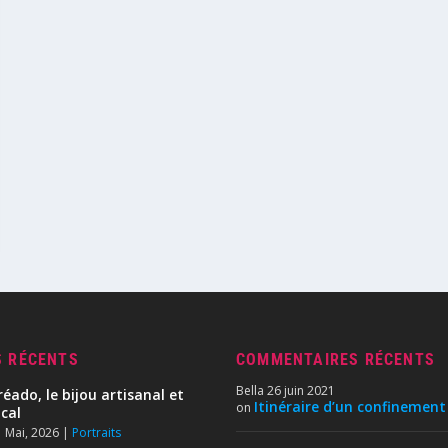
S RÉCENTS
COMMENTAIRES RÉCENTS
Bella
26 juin 2021
réado, le bijou artisanal et
Itinéraire d’un confinement
on
ocal
 Mai, 2026
|
Portraits