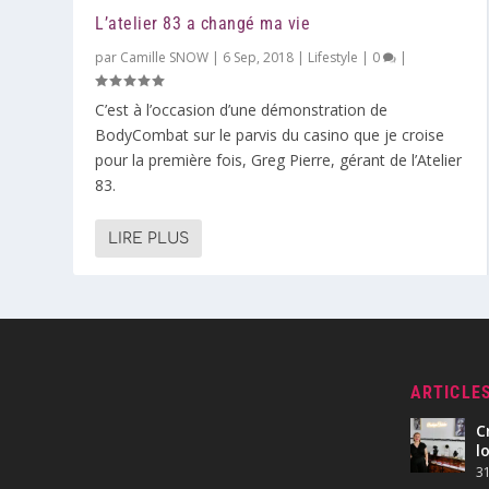
L’atelier 83 a changé ma vie
par
Camille SNOW
|
6 Sep, 2018
|
Lifestyle
|
0
|
C’est à l’occasion d’une démonstration de
BodyCombat sur le parvis du casino que je croise
pour la première fois, Greg Pierre, gérant de l’Atelier
83.
LIRE PLUS
ARTICLE
C
l
31