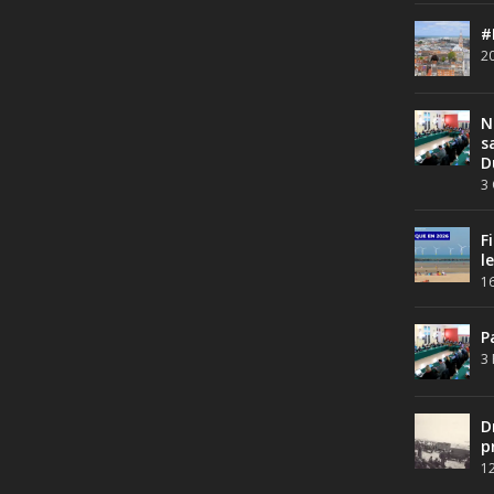
#
20
N
s
D
3 
F
l
16
P
3 
D
p
12