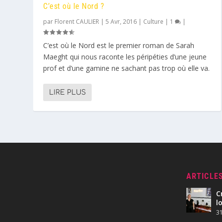
C’est où le Nord ?
par
Florent CAULIER
|
5 Avr, 2016
|
Culture
|
1
|
C’est où le Nord est le premier roman de Sarah
Maeght qui nous raconte les péripéties d’une jeune
prof et d’une gamine ne sachant pas trop où elle va.
LIRE PLUS
ARTICLE
C
l
31