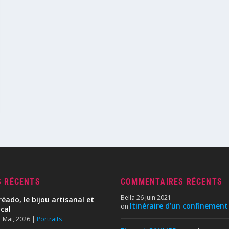
S RÉCENTS
COMMENTAIRES RÉCENTS
Bella
26 juin 2021
réado, le bijou artisanal et
Itinéraire d’un confinement
on
ocal
 Mai, 2026
|
Portraits