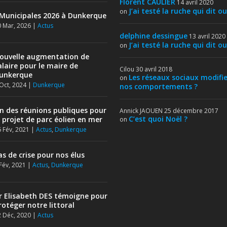
Florent CAULIER
14 avril 2020
J’ai testé la ruche qui dit ou
on
Municipales 2026 à Dunkerque
 Mar, 2026
|
Actus
delphine dessingue
13 avril 2020
J’ai testé la ruche qui dit ou
on
ouvelle augmentation de
alaire pour le maire de
Cilou
30 avril 2018
unkerque
Les réseaux sociaux modifie
on
Oct, 2024
|
Dunkerque
nos comportements ?
in des réunions publiques pour
Annick JAOUEN
25 décembre 2017
C’est quoi Noël ?
e projet de parc éolien en mer
on
 Fév, 2021
|
Actus
,
Dunkerque
as de crise pour nos élus
Fév, 2021
|
Actus
,
Dunkerque
r Elisabeth DES témoigne pour
rotéger notre littoral
 Déc, 2020
|
Actus