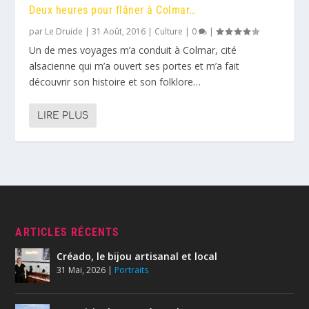
Deux heures pour flâner à Colmar…
par
Le Druide
|
31 Août, 2016
|
Culture
|
0
|
Un de mes voyages m’a conduit à Colmar, cité
alsacienne qui m’a ouvert ses portes et m’a fait
découvrir son histoire et son folklore…
LIRE PLUS
ARTICLES RÉCENTS
Créado, le bijou artisanal et local
31 Mai, 2026
|
Portraits