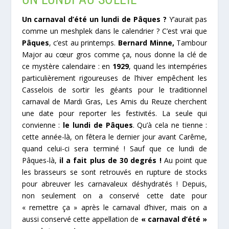
Un carnaval d’été un lundi de Pâques ?
Y’aurait pas
comme un meshplek dans le calendrier ? C’est vrai que
Pâques
, c’est au printemps.
Bernard Minne,
Tambour
Major au cœur gros comme ça, nous donne la clé de
ce mystère calendaire : en
1929
, quand les intempéries
particulièrement rigoureuses de l’hiver empêchent les
Casselois de sortir les géants pour le traditionnel
carnaval de Mardi Gras, Les Amis du Reuze cherchent
une date pour reporter les festivités. La seule qui
convienne :
le lundi de Pâques
. Qu’à cela ne tienne :
cette année-là, on fêtera le dernier jour avant Carême,
quand celui-ci sera terminé ! Sauf que ce lundi de
Pâques-là,
il a fait plus de 30 degrés
!
Au point que
les brasseurs se sont retrouvés en rupture de stocks
pour abreuver les carnavaleux déshydratés ! Depuis,
non seulement on a conservé cette date pour
« remettre ça » après le carnaval d’hiver, mais on a
aussi conservé cette appellation de
« carnaval d’été »