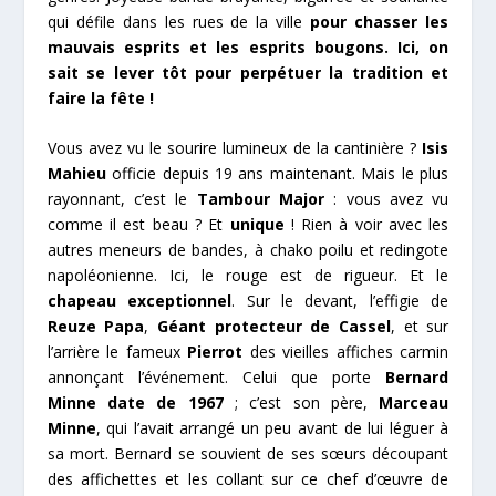
qui défile dans les rues de la ville
pour chasser les
mauvais esprits et les esprits bougons. Ici, on
sait se lever tôt pour perpétuer la tradition et
faire la fête !
Vous avez vu le sourire lumineux de la cantinière ?
Isis
Mahieu
officie depuis 19 ans maintenant. Mais le plus
rayonnant, c’est le
Tambour Major
: vous avez vu
comme il est beau ? Et
unique
! Rien à voir avec les
autres meneurs de bandes, à chako poilu et redingote
napoléonienne. Ici, le rouge est de rigueur. Et le
chapeau exceptionnel
. Sur le devant, l’effigie de
Reuze Papa
,
Géant protecteur de Cassel
, et sur
l’arrière le fameux
Pierrot
des vieilles affiches carmin
annonçant l’événement. Celui que porte
Bernard
Minne date de 1967
; c’est son père,
Marceau
Minne
, qui l’avait arrangé un peu avant de lui léguer à
sa mort. Bernard se souvient de ses sœurs découpant
des affichettes et les collant sur ce chef d’œuvre de