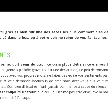
ardi gras et bien sur une des fêtes les plus commerciales d
oisé dans le bus, ou à votre voisine reine de vos fantasmes
ANTS
forme, doit venir du
cœur
, ce qui implique d’être sincère enver
u genre « J’te kiffe grave ». C’est une déclaration, un peu de romant
z-vous avec vos propres mots, ne faites pas écrire vos sentiments pa
acile et cela demande beaucoup de cran mais dites-vous qu’il vaut m
ets… Combien d’histoires n’ont jamais commencé à cause du silence ? Q
est toujours flatteur
, que celui qui n’aime pas être aimé lève la ma
tion et à l’attaque !