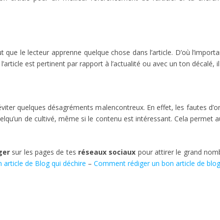
faut que le lecteur apprenne quelque chose dans l’article. D’où l’impor
l’article est pertinent par rapport à l’actualité ou avec un ton décalé, i
t t’éviter quelques désagréments malencontreux. En effet, les fautes 
lqu’un de cultivé, même si le contenu est intéressant. Cela permet au
ger
sur les pages de tes
réseaux sociaux
pour attirer le grand nombr
article de Blog qui déchire
–
Comment rédiger un bon article de blo