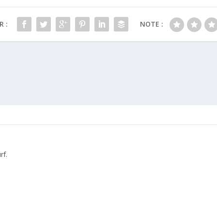
 :
NOTE :
rf.