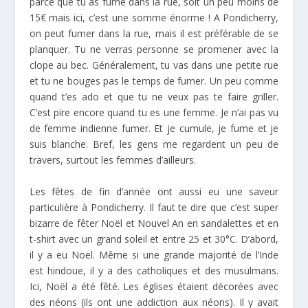
parce que tu as fumé dans la rue, soit un peu moins de
15€ mais ici, c’est une somme énorme ! A Pondicherry,
on peut fumer dans la rue, mais il est préférable de se
planquer. Tu ne verras personne se promener avec la
clope au bec. Généralement, tu vas dans une petite rue
et tu ne bouges pas le temps de fumer. Un peu comme
quand t’es ado et que tu ne veux pas te faire griller.
C’est pire encore quand tu es une femme. Je n’ai pas vu
de femme indienne fumer. Et je cumule, je fume et je
suis blanche. Bref, les gens me regardent un peu de
travers, surtout les femmes d’ailleurs.
Les fêtes de fin d’année ont aussi eu une saveur
particulière à Pondicherry. Il faut te dire que c’est super
bizarre de fêter Noël et Nouvel An en sandalettes et en
t-shirt avec un grand soleil et entre 25 et 30°C. D’abord,
il y a eu Noël. Même si une grande majorité de l’Inde
est hindoue, il y a des catholiques et des musulmans.
Ici, Noël a été fêté. Les églises étaient décorées avec
des néons (ils ont une addiction aux néons). Il y avait